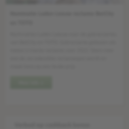
Nominatie Loden Leeuw reclame BetCity
en TOTO
Nominaties Loden Leeuw voor de gokreclames
van BetCity en TOTO. Gokreclame gekozen als
meest irritante reclame voor 2022. Stem mee
wie de vervelendste reclamespot wordt en
maak kans op een leuke prijs
Meer Info
Verbod op cashback bonus