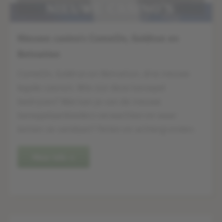
Nieuwe casino's ComeOn, Goldrun en
Betnation
ComeOn, Goldrun en Betnation, drie nieuwe
legale casino's. Wie zijn deze kansspel
bedrijven? Wat kan je van de nieuwe
kansspelaanbieders verwachten en waar
komen ze vandaan? Feiten en achtergronden.
Meer Info