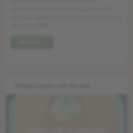
pauze. Alle reclame-uitingen moeten
verwijderd worden tot de Kansspelautoriteit
richtlijnen geeft hoe om te gaan met de nieuwe
wetgeving ORKA.
Meer Info
Online Casino van het jaar