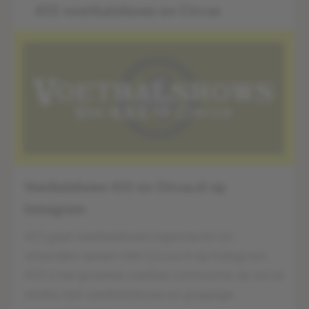
433 voetbalshows en Circus
Voetbalshows 433 en Circus.nl op
Instagram
433 gaat voetbalshows organiseren en
uitzenden samen met Circus.nl op Instagram.
433 is het grootste voetbal community op social
media met voetbalnieuws en grappige