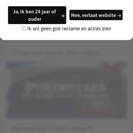
Meer Info
Ja, ik ben 24 jaar of
Nee, verlaat website
ouder
Ik wil geen gok reclame en acties zien
Pokerstars pas in 2023 online
Pokerstars pas in 2023 online in