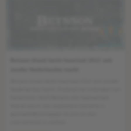
Betsson draait beste kwartaal 2022 ooit
zonder Nederlandse markt
Betsson draait beste kwartaal 2022 ooit zonder
Nederlandse markt. Ondanks het ontbreken van
Nederland. Heeft Betsson een topkwartaal.
Vooral was er een explosieve toename in
sportweddenschappen te zien en dan
voornamelijk in voetbal.