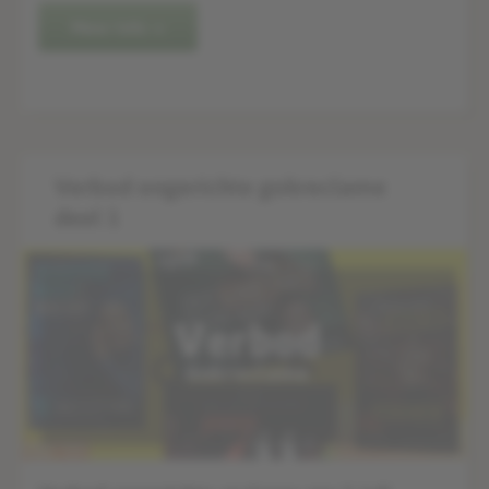
Meer Info
Verbod ongerichte gokreclame
deel 1