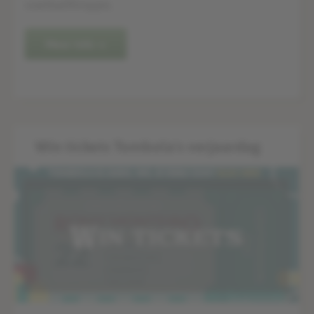
voetbalfilmpjes.
Meer Info
Win tickets Tombola's verjaardag