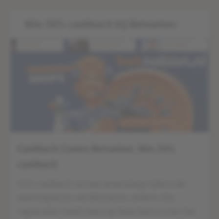
Win 50% cashback bij Betnation
Cashback Casino Betnation. Win 50%
cashback
50% cashback winnen levenslang tijdens de
openingsactie van Betnation. Iedere 10e
registratie maakt kans op deze bonus voor het