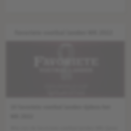
Favoriete voetbal landen WK 2022
10 favoriete voetbal landen tijdens het
WK 2022
Wie zijn de favoriete voetbal landen WK-Qatar