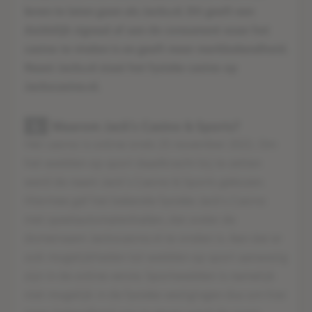
leven te laten gaan als Jacks.nl. Dit geeft een
duidelijk signaal af aan de consument waar het
casino te vinden is en geeft meer merkbekendheid.
Naast Jacks.nl staat het fysieke casino op
Jackscasino.nl.
1.
Waarom Jack’s Casino & Sports?
Het casino is online sinds 25 november 2021. Om
het wedden op sport daadkracht bij te zetten
werd de naam Jack’s Casino & Sports gekozen.
Hiermee gaf het bekende fysieke Jack's Casino
met speelautomatenhallen, dat onder de
domeinaam Jackscasino.nl te vinden is. Aan dat er
ook mogelijkheden tot wedden op sport aanwezig
zijn in de online versie. Sportwedden is namelijk
niet mogelijk in de fysieke vestigingen dus om hier