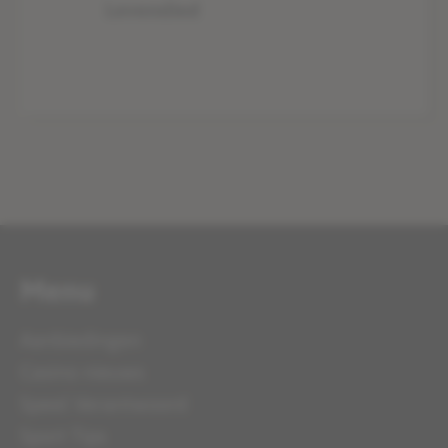
Levenslied
Menu
Aanbiedingen
Casino nieuws
Speel Verantwoord
Sport Tips