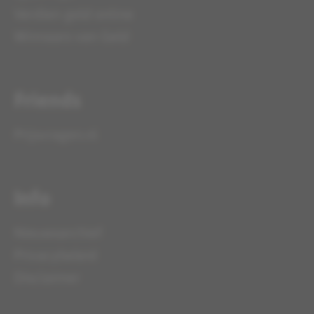
Verdien geld online
Winnaars van Geld
Friends
Prijsvragen.nl
Info
Nieuwsarchief
Privacybeleid
Disclaimer