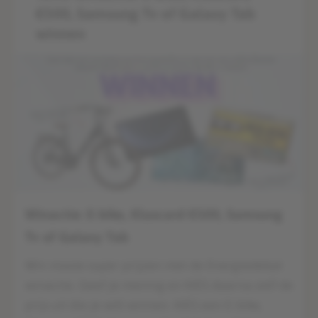
€500, Samsung Tv of Galaxy Tab
winnen
Winactie: E-bike, Kluscard €500, Samsung
Tv of Galaxy Tab
Win mooie super prijzen met de Energiedebat
winactie. Geef je mening en KIES daarna zelf de
prijs uit die je wilt winnen. KIES een E-bike,