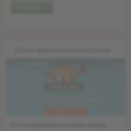
Meer Info
€10 no-deposit-bonus One Casino
€10 no-deposit-bonus zonder storting