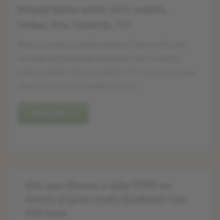
Actuele bonus acties 2025 casino's,
Unibet, One, ComeOn, 777
Bonus acties op Geld winnen! Overzicht van
actuele kortlopende bonussen van casino's,
zoals Unibet, One, ComeOn, 777. Gratis acties
waarmee je kunt spelen online.
Meer Info
Win een Rivena e-bike €999 en
mooie prijzen zoals kluskaart van
250 euro