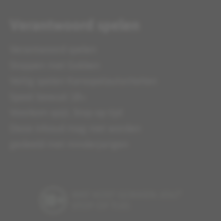
Verantwoord spelen
Verantwoord spelen
Stoppen met Gokken
Veilig spelen Kansspelautoriteiten
Speel bewust 18+
Voorkom spijt, Stop op tijd
Deze inhoud mag niet worden
gedeeld met minderjarigen