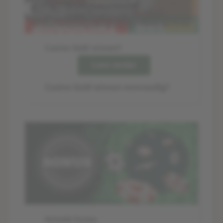
Casino Geld winnen?
Lees verder
Casino Geld winnen eenvoudig?
Actuele bonus