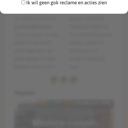
winnen. Maar hier
Krijg je verder
Ik wil geen gok reclame en acties zien
vind je spelletjes
speeltips waar jij
en informatie over
dus je voordeel
geldspelletjes en
mee kan doen bij
casino's waar je dus
bijvoorbeeld game
speelt voor echt
shows, poker of
geld. Wanneer je
blackjack en
gaat spelen in een
andere handige
legaal casino, dan
tips.
Populair