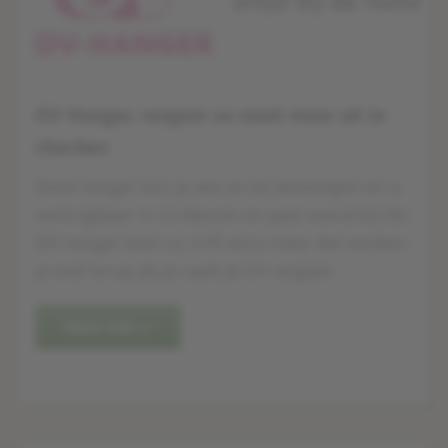
OV Hanger, vergeet zo nooit meer uit te
checken
Deze hanger kun je aan je tas bevestigen en is
verkrijgbaar in 12 kleuren en past overal bij De
OV-hanger kost v.a. 5,95 euro maar dat verdien
je snel terug als je vaak je OV vergeet.
Meer Info