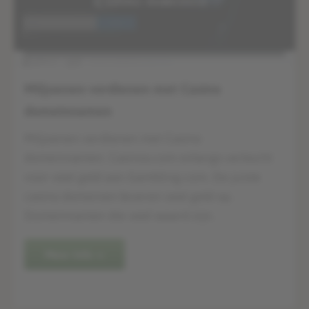
Miljoenen verdienen met Casino
domeinnamen
Miljoenen verdienen met Casino
domeinnamen. Casinos.com onlangs verkocht
voor veel geld aan Gambling.com. De juiste
casino domeinen leveren veel geld op.
Domeinnamen die veel waard zijn.
Meer Info