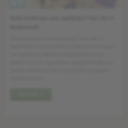
Geld verdienen met spelletjes? Kan dat in
Nederland?
Geld verdienen met spelletjes? Kan dat in
Nederland? Hoe verdien je geld met het spelen
van spelletjes? Welke geldspelletjes kan je
spelen? Zijn er nog andere mogelijkheden om
geld te verdienen met creativiteit of spelen?
Check het hier!
Meer Info