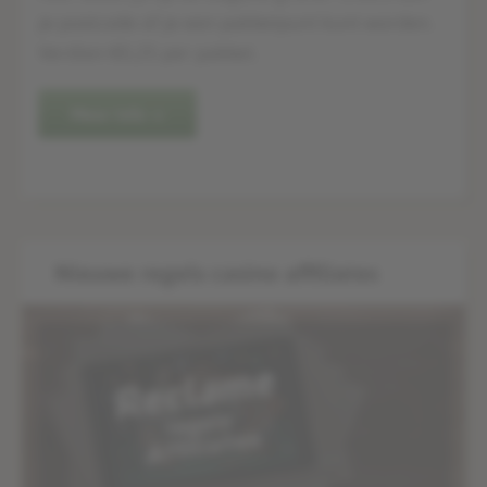
je postcode of je een pakketpunt kunt worden.
Verdien €0,25 per pakket.
Meer Info
Nieuwe regels casino affiliates