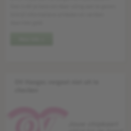
Dan is dit je kans om daar uiting aan te geven.
Schrijf informatieve artikelen en verdien
daarmee geld.
Meer Info
OV Hanger, vergeet niet uit te
checken