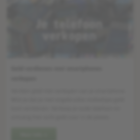
Geld verdienen met smartphones
verkopen
Verdien geld met verkopen van je smartphone.
Wist je dat je met ongebruikte mobieltjes geld
kunt verdienen. Verkoop je oude telefoon en
ontvang hier echt geld voor in de plaats.
Meer Info