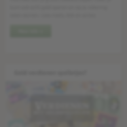
kunt ook echt geld sparen en op je rekening
laten storten. Lees mails, klik en acties.
Meer Info
Geld verdienen spelletjes?