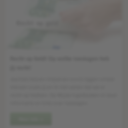
Recht op Geld! Op welke toeslagen heb
jij recht!
Jaarlijks blijven miljoenen euro's liggen omdat
mensen zoals jij en ik niet weten dat we er
recht op hebben. Op Wijzeringeldzaken.nl staat
informatie en links over toeslagen.
Meer Info