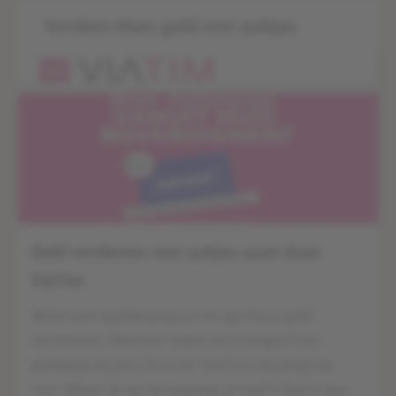
Verdien thuis geld met pakjes
Geld verdienen met pakjes punt thuis
ViaTim
Word een pakketjespunt en ga thuis geld
verdienen. Mensen halen en brengen hun
pakketje bij jou thuis en ViaTim verzorgt de
rest. Woon je op de begane grond? Check dan