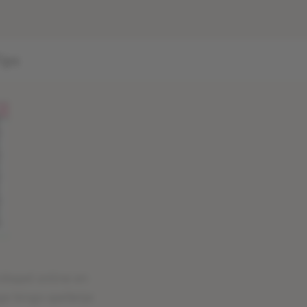
ips
dsspel online en
ge bingo spelletje