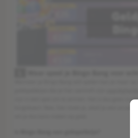
1.
Waar speel je Bingo Bang voor ech
Wanneer je Bingo Bang wilt spelen kan je maar op 1
geldspelletjes die je hier aantreft zijn
vaardigheids
zijn in een spel om te winnen. Het is dus geen trad
bingokaart. Nee, hier moet je, alsof je een arcade
wil je dus kans maken op geld.
Is Bingo Bang een gokspelletje?