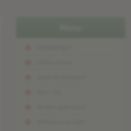
Menu
Aanbiedingen
Casino nieuws
Speel Verantwoord
Sport Tips
Verdien geld online
Winnaars van Geld