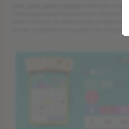
Kans, geluk, toeval en mazzel
hebben geen betekeni
Maak je geen enkele kans te winnen van een echte
heeft in het spel. Dit spelletje is dan ook geen 
worden aangeboden om te spelen voor echt geld.