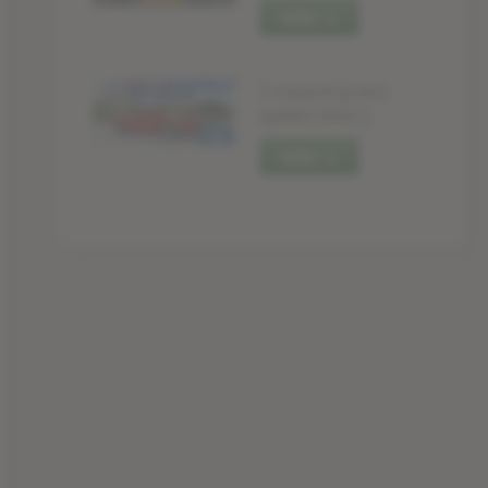
Info
1 maand gratis
spelen loterij
Info