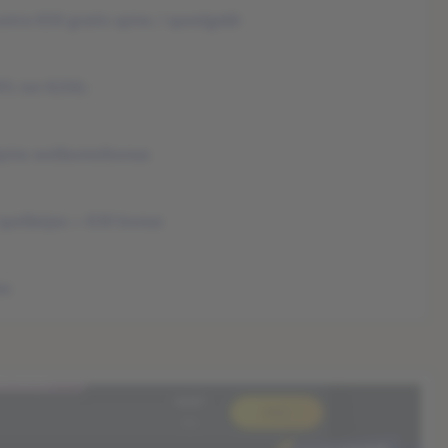
extra €50 gratis spins / speelgeld-
% tot €250,-
 Spins welkomstbonus
spelletjes + €30 bonus
es