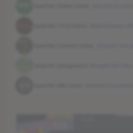
Speel Nu | Unibet Casino
Stort €25 en krijg 
Speel Nu | 777.nl Casino
Welkomstbonus 100
Speel Nu | ComeOn Casino
150 gratis Free
Speel Nu | Eazegames.nl
Win geld met toffe 
Speel Nu | Alle Casino
Bonussen en promoti