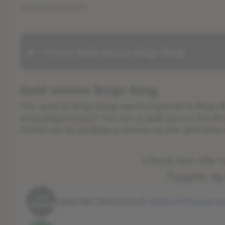
online te winnen.
Inhoud:
Geld winnen Bingo Bang
Geld winnen Bingo Bang
Hoe speel je Bingo Bang van Eazegames? Is Bingo B
behendigheidsspel? Hoe kan je geld winnen met Bingo 
tactiek om dit spelletje te winnen en hier geld mee 
Check hier alle 
Toppers op
Speel Nu | Onecasino.nl
Gratis €10 bonus zo