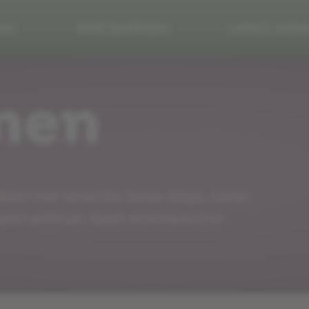
nus
Geld Spelletjes
Loterij actie
nen
elen over winacties, bonus, bingo, casino
geld spelletjes. Speel verantwoord en