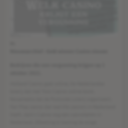
In:
Nieuwsarchief : Geld winnen Casino nieuws
Bedrijven die een vergunning krijgen op 1
oktober 2021.
Holland Casino gaat online, De Nederlandse
loterij dat met Toto Casino online komt,
Novamedia dat de Postcode Loterij organiseert,
Fair Play casino dat real life casino's in Nederland
heeft, Jack's Casino nog een casinoketen in
Nederland, ZEbetting & Gaming de enige