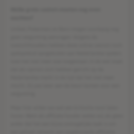
Welke grote casino's moeten nog even
wachten?
Unibet, Pokerstars en Bwin mogen voorlopig nog
geen vergunning aanvragen. Volgens de
toezichthouders hebben deze online casino's toch
spelaanbod aangeboden aan Nederlandse spelers
toen het niet meer was toegestaan. In de wet staat
dat als casino's zich hebben gericht op de
Nederlandse markt in de tijd dat het niet meer
mocht. Zij pas later aan de beurt komen voor een
vergunning.
Maar hier willen we wel een kritische noot laten
horen. Want als affiliate houder weten wij als geen
ander dat het een bijna onmogelijke taak is om
een geheel netwerk aan opgebouwde affiliatie