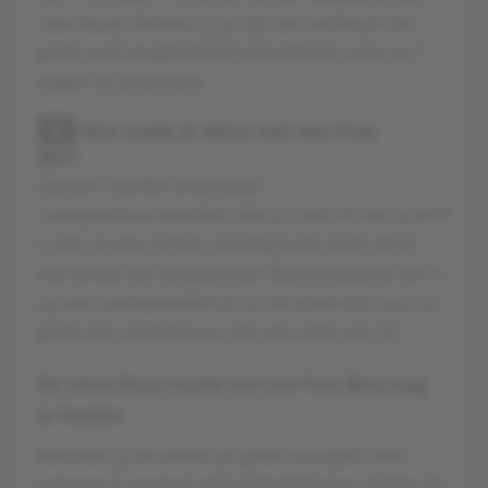
naar keuze. Verbeur jij je tijd dan verdwijnt de
gratis wed mogelijkheid automatisch weer na 7
dagen uit je account.
4.
Hoe maak je winst met een Free
Bet?
Op een Free Bet zitten geen
rondspeelvoorwaarden. Wat je inzet en wat je wint
is een op een. Echter ontvang je de winst altijd
met aftrek van de gratis bet. Bijvoorbeeld je zet in
op een voetbalwedstrijd uit de eredivisie voor je
gratis bet van €10 euro met een odds van 2.0.
De winst die je maakt met een Free Bets mag
je houden
Wanneer jij de wedstrijd goed voorspelt hebt
ontvang je normaal
gesproken €20 euro. Echter bij