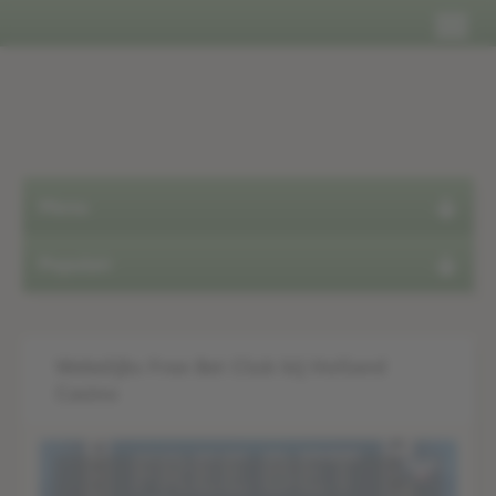
Menu
Populair
Wekelijks Free Bet Club bij Holland
Casino