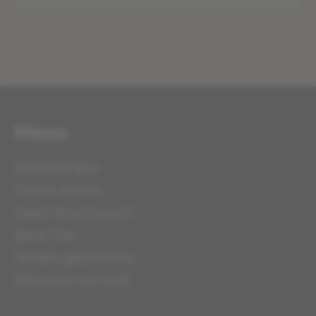
Menu
Aanbiedingen
Casino nieuws
Speel Verantwoord
Sport Tips
Verdien geld online
Winnaars van Geld