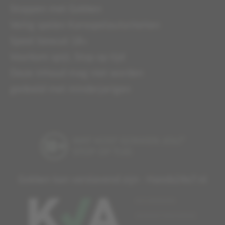
Stoppen met Gokken
Veilig spelen Kansspelautoriteiten
Speel bewust 18+
Voorkom spijt, Stop op tijd
Deze inhoud mag niet worden
gedeeld met minderjarigen
Gokken kan verslavend zijn -
Hands24x7.nl