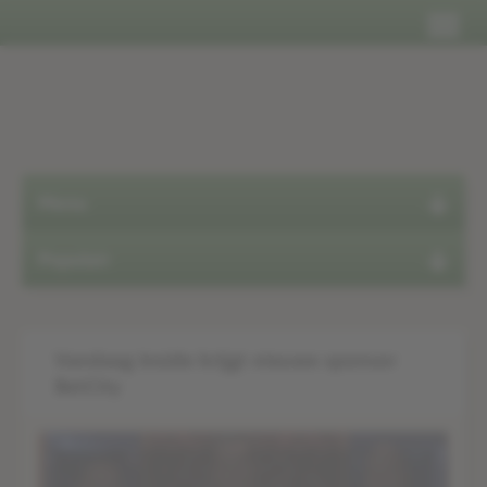
Menu
Populair
Vandaag Inside krijgt nieuwe sponsor
BetCity