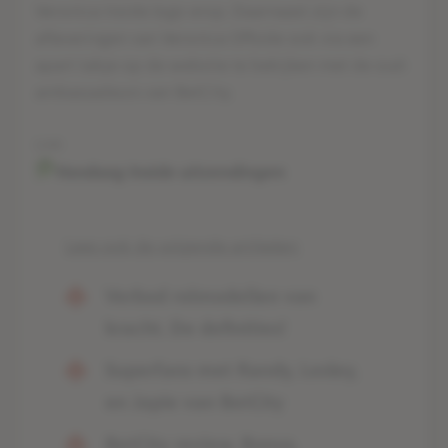
Veronica Inside logo erop. Daarnaast zijn de
afleveringen van Veronica Offside ook via een
apart tabje op de website te bekijken met de oud-
ambassadeurs van BetCity.
Link:
Vandaag Inside uitzendingen
Lees ook de volgende artikelen:
Verbod rolmodellen van
kracht. De definities!
Superfans met Randy, Lesley,
en Japie van BetCity
BetCity review. Bonus,