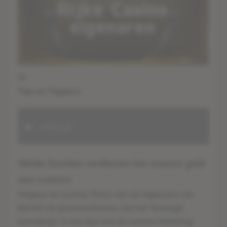
In:
Tips en Toppers
Inhoud:
Welke families verdienen het meeste geld
aan casino's
Volgens de Sunday Times zijn de eigenaars van
Bet365 de grootverdieners van het Verenigd
Koninkrijk. In een lijst wie de meeste belasting