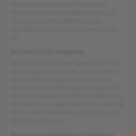
afwachten voor Ladbrokes, PartyCasino en
PartyPoker en nam onlangs BetCity over in juni
2022 voor een slordige 850 miljoen euro.
Afhankelijk van de komende resultaten en earn-
out.
Als eerste een Koa-vergunning
BetCity is een van de eerste legale online casino's
die een vergunning in hun zak mochten steken 1
oktober 2022. En is opgericht door de broers
Mario (56) en Patrick (54) Singels die maar liefst
85% van de aandelen verkochten. Onbekende zijn
de broers niet in de gokwereld. En zijn reeds in het
bezit van een 5-tal gokhallen in het centrum van
Amsterdam, Casino City.
Eerste Internet gokmiljonairs in Nederland