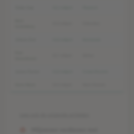
Teddy Sagi
€5,1 miljard
Playtech
Mark
€4,9 miljard
Pokerstars
Scheinberg
Johann Graf
€4,6 miljard
Novomatic
Paul
€3,7 miljard
Merkur
Gauselmann
James Packer
€3,5 miljard
Crown Resorts
Steve Wynn
€3,0 miljard
Wynn Resorts
Lees ook de volgende artikelen:
Miljoenen verdienen met