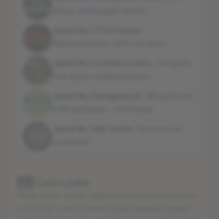
bonus zonder geld storten
Speel Nu | 777.nl Casino
Welkomstbonus 100% tot €250,-
Speel Nu | ComeOn Casino
150 gratis
Free Spins welkomstbonus
Speel Nu | Eazegames.nl
Win geld met
toffe spelletjes + €30 bonus
Speel Nu | Alle Casino
Bonussen en
promoties
1.
Casino poker
Naast poker spelen tegen andere personen kan je
ook in het casino diverse pokerspelletjes spelen