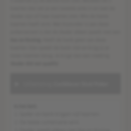
kaarten dan zet je een tweede ante in en laat de
dealer zijn of haar kaarten zien. Wie de beste
kaarten heeft wint. Wat bijzonder is aan deze
pokervariant is dat de dealer alleen speelt met een
Aas en Koning
. Heeft de bank geen van deze
kaarten. Dan speelt de bank niet en krijg jij je
twee inzetten terug. Je krijgt dan een melding
'dealer did not qualify'
.
Uitbetaling
Caribbean Stud Poker
In het kort.
Speler en bank krijgen vijf kaarten.
De beste combinatie wint.
Dealer speelt alleen met Aas en Koning.