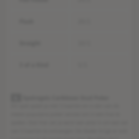
Flush
20/1
Straight
10/1
3 of a Kind
5/1
6.
Spelregels Caribbean Stud Poker
Dit spel speel je met 5 kaarten en is een van de
meest populaire poker versies om in een live te
spelen. Ook hier zet je eerst een ante in om een set
van 5 kaarten te ontvangen. De dealer krijgt er ook
5 waarvan jij de eerste kunt zien. Bevallen de 5