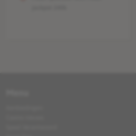
jackpot 240k
Menu
Aanbiedingen
Casino nieuws
Speel Verantwoord