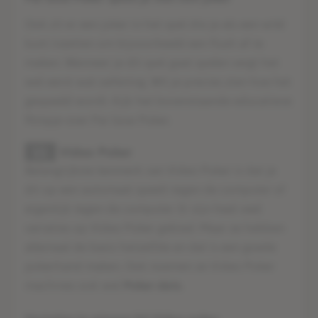
Ook zit er een joker
in het spel die je als een wild
kunt inzetten om bijvoorbeeld een flush af te
maken. Wanneer je dit spel gaat spelen vergt het
wel eerst wat oefening. Wil je precies zien hoe het
gespeeld wordt. Kijk het bovenstaande educatieve
filmpje over Pai Gow Poker.
12.
Video Poker
Belangrijkste kenmerk van Video Poker is dat je
dit op een automaat speelt tegen de computer of
eigenlijk tegen de computer. Er zijn heel veel
variaties op Video Poker gebied. Maar ze hebben
allemaal de basis hetzelfde en dat is een goede
pokerhand maken. Ook noemen ze Video Poker
machines ook wel
Poker slots
.