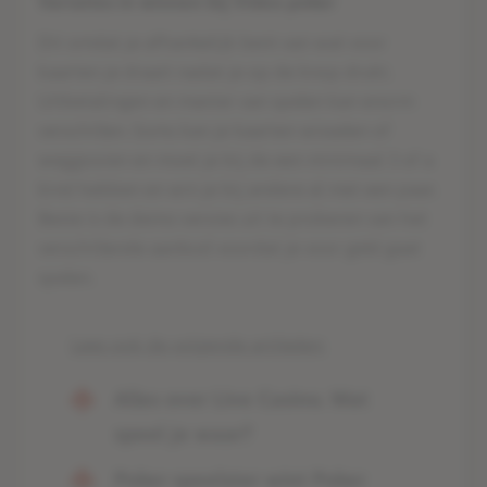
Variaties in winnen bij Video poker
Dit omdat je afhankelijk bent van wat voor
kaarten je draait nadat je op de knop drukt.
Uitbetalingen en manier van spelen kan enorm
verschillen. Soms kan je kaarten wisselen of
weggooien en moet je bij de een minimaal 3 of a
kind hebben en win je bij andere al met een paar.
Beste is de demo-versies uit te proberen van het
verschillende aanbod voordat je voor geld gaat
spelen.
Lees ook de volgende artikelen:
Alles over Live Casino. Wat
speel je waar?
Poker speelster wint Poker