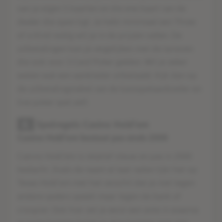
van je eigen 5 kaarten en die ene kaart van de
dealer die open ligt. Je hebt minimaal een Three
of a Kind nodig wil je in de prijzen vallen. De
uitbetalingen kan je vergelijken met de tarieven
die ook voor 3 Card Poker gelden. Wil je zeker
weten wat een aanbieder uitbetaald. Kijk dan op
de uitbetalingstabel van de kansspelaanbieder en
live poker spel zelf.
8.
Spelregels Casino Hold’em
Casino Hold’em bestaat pas sinds 2000
Casino Hold’em is relatief nieuw en pas in 2000
bedacht. Zoals de naam al laat raden lijkt het op
Texas Hold’em met het verschil dat je niet tegen
andere spelers speelt maar tegen de bank of
croupier. Ook hier zet je eerst een ante in waarna