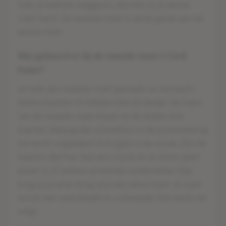
fold, je kaarten weggooit, dan ben jij je eerste
inzet kwijt. De tweede inzet is altijd gelijk aan de
eerste inzet.
Wat gebeurd er bij de tweede inzet 3 Card
Poker?
Je hebt een tweede inzet gemaakt en verwacht
betere kaarten te hebben dan de dealer. Op basis
van de tweede inzet draait nu de dealer drie
kaarten. Belangrijke scheidslijn in de puntentelling
om winst uitgekeerd te krijgen is de vrouw. Zijn de
kaarten slechter dan een vrouw en er zitten geen
paren in of andere winnende combinaties. Dan
krijg jij je ante terug plus een extra inzet. Je inzet
wordt dan verdubbeld en uitbetaald. Dat werkt als
volgt.