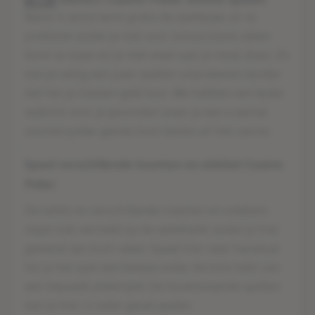
Beste is altijd eerst gratis de spelletjes uit te
proberen zodat je niet voor onvoorziene zaken
komt te staan en je niet weet wat je moet doen. Zo
kan je veilig een paar spellen uitproberen zonder
dat het je meteen geld kost. We hebben een leuke
website voor je gevonden waar je een x-aantal
soorten poker games kunt testen uit het casino.
Speel verschillende inzetten en sidebet Casino
Poker
De tafels en verschillende inzetten en sidebets
staan ook vermeld op de speeltafel zodat je hier
gewend aan kunt raken. Speel hier naar hartelust
tot je het spel een beetje onder de knie hebt van
een bepaald pokerspel. De bovenstaande spellen
kan je hier in ieder geval spelen.