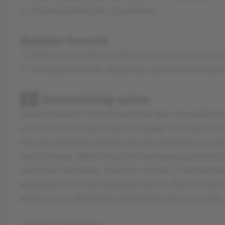
Diverse speelstijlen uitproberen.
Nadelen freerolls
Deelnemers spelen anders dan op een betaald to
Je krijgt een ander beeld dan op echte toernooie
7.
Onvoorzichtig spelen
Speel je op een freerolls toernooi dan zijn spelers
net als jij zijn anderen ook hun poker skils aan het o
hoe een toernooi verloopt met een betaalde buy-inn.
voorzichtiger. Want als ze snel verliezen gaat het 
die ze dan verliezen. Dus dan is zover in het toern
weggegeven bij een bepaalde positie. Stel je krijg a
weet je als je die positie hebt bereikt dat je in iede
Ook leuk voor de beginner: