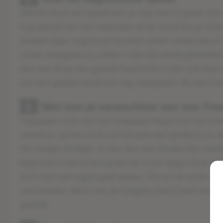
Vooral als je net speelt ben je nog niet zo goed. Ee
nog steeds aan het nadenken of de hand die je hebt 
handen daar nog boven kunnen zitten zodat wel of n
ronde meegaan en callen is dan de meest gemakkeli
dan wel als je een goede hand hebt is dan ook best s
van een goede hand ook nog meespeelt. Bij een Freer
3.
Wat kan je verwachten van een Fre
Topspelers zijn ooit hun loopbaan begonnen als fre
omdat er op het eind van het spel een geldprijs te w
het hoogst eindigd. Je kan dan ook honderden zon
beginnen is de ervaring dat ze in het begin flink te
toch niet met eigen geld spelen. Dit om de ander af 
verzamelen. Want wie de hoogste stack heeft wint d
geduld.