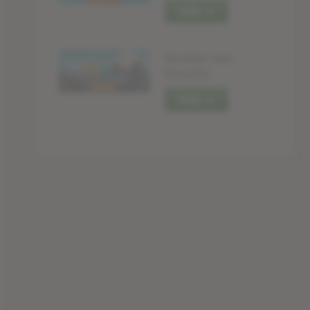
Info
Verdien met
Euroclix
Info