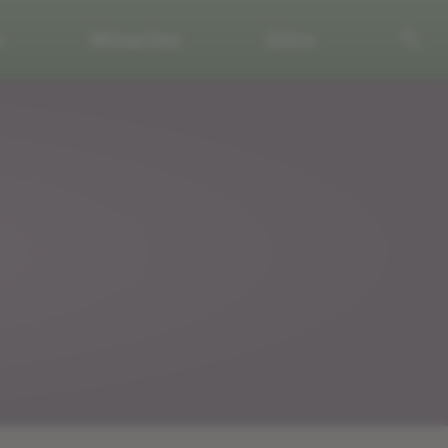
s
Winacties
Extra