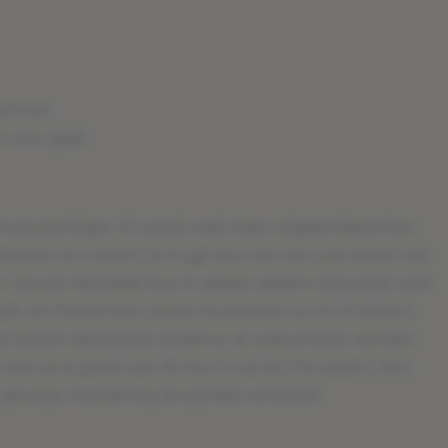
ernooi.
n voor geld.
 onvoorzichtiger. Er wordt veel meer uitgeprobeerd en
efenen en trainen. Je krijgt dus niet een juist beeld van
 Op een betaalde buy-in spelen spelers natuurlijk veel
vaak om honderden zoniet duizenden euro's of dollars
ooi komen belangrijk omdat er al vaak prijzen worden
l een prijs gelijk aan de buy-in op de 25e plaats. Dan
r geval je investering terug hebt verdiend.