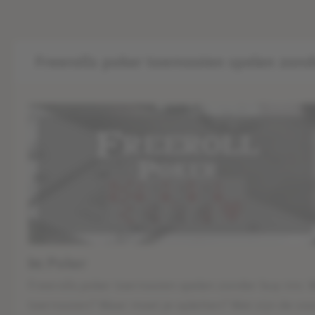
Freerolls poker toernooien spelen zonde
In:
Poker
Freerolls poker toernooien spelen zonder buy-inn. W
toernooien? Waar moet je opletten? Wat zijn de vo