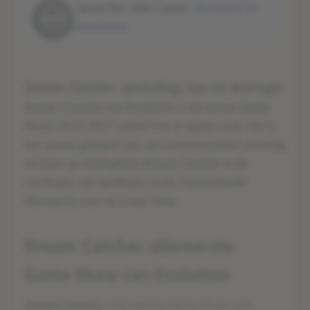
Speel Nu | Alle Casino
Bonussen en
promoties
Dream Catcher speluitleg, tips en strategie
Dream Catcher van Evolution is de eerste Game
Show die in 2017 online live te spelen was. Het is
het eerste gokspel met een entertainment ervaring
en kans op multipliers. Dream Catcher is de
voorloper van spelletjes zoals bijvoorbeeld
Monopoly Live en Crazy Time.
Dream Catcher allereerste
Game Show van Evolution
Dream Catcher
is de eerste Game Show ooit