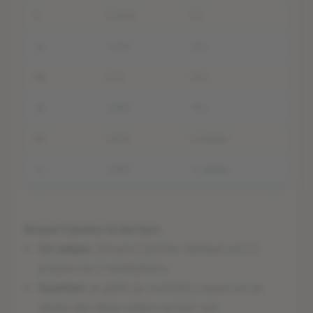
5
12,96%
5:1
10
7,41%
10:1
20
3,70
20:1
40
1,85%
70:1
2x
1,85%
2x dubbel
7x
1,85%
7x dubbel
Dream Catcher in het kort
54 vakjes
: Dream Catcher bestaat uit 52
prijzen en 2 multipliers.
Inzetten
: je gokt op nummers waarvan je
denkt dat deze vallen op het rad.