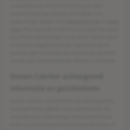
ontwikkelt door Evolution Gaming uit 2017.
Hiermee werd een nieuwe trend gezet voor
toekomstige spellen zoals
Monopoly Live
en
Crazy
Time
. Maar
destijds in 2017 was dit spel met enkel
een Money Wheel uniek in zijn soort. Vooral werd
de nieuwe mogelijkheid van inzetten en grote
sommen geld te winnen een unicum ten opzichte
van de toen reeds bestaande Wheels of Fortunes.
Dream Catcher achtergrond
informatie en geschiedenis
Dream Catcher is ontwikkelt met het bestaande
kansspel Money Wheel in het achterhoofd. De
inspiratie voor deze nieuwe online Game Show
kwam bij de kermisattractie Rad van Avontuur of