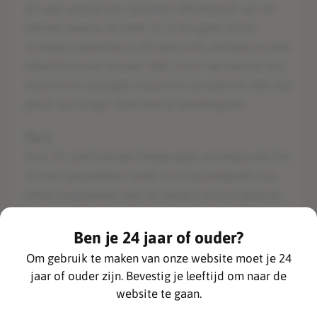
dit spel aardig wat verliezen afhankelijk van de
manier waarop je inzet. Er is dus geen echte
strategie waarmee je dit spel kunt verslaan en met
zekerheid kunt winnen. Wel zijn er een aantal tips
die je kunt opvolgen waardoor je wellicht met wat
geluk dus langer doet met je speeltegoed.
Tip 1
Voor dit spel bestaat helaas geen strategie dat het
winnen garandeert. Speel en winstrategieën zijn
enkel toegewezen aan de spelers die dus geloven
dat hun tactiek werkt. Maar omdat het hier een
puur kansspel betreft is winnen nooit 100% zeker.
Ben je 24 jaar of ouder?
De RTP bepaald het huisvoordeel voor het casino.
Om gebruik te maken van onze website moet je 24
En die is dus op de lange termijn de enige die wint
jaar of ouder zijn. Bevestig je leeftijd om naar de
met deze game show. Dit is iets om goed te
website te gaan.
onthouden wanneer je met dit spel start.