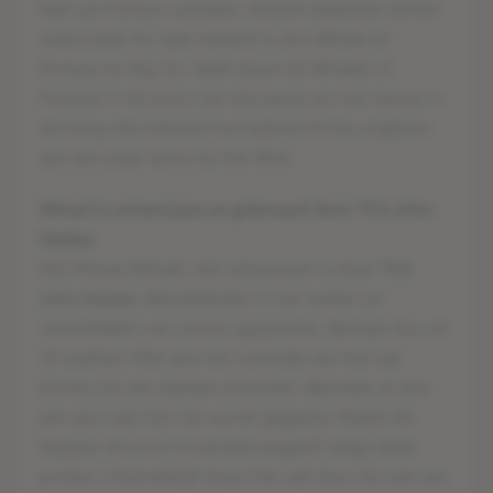
Rad van Fortuin vandaan. Andere bekende namen
waaronder dit spel bekend is zijn Wheel of
Fortune en Big Six. Vaak staan de Wheels of
Fortune in de buurt van de kassa van het casino in
de hoop dat mensen hun laatste fiches uitgeven
aan een paar spins op het Wiel.
Wheel is ontworpen en gebouwd door TCS John
Huxley
Het Money Wheel, dat ontworpen is door
TCS
John Huxley
. Wereldleider in het maken en
ontwikkelen van casino-apparaten. Bestaat dus uit
54 vlakken. Met aan het uiteinde van het rad
pinnen die de vlakken scheiden. Wanneer er dus
een spin aan het rad wordt gegeven. Ratelt de
klepper die zich bovenaan begeeft langs deze
pinnen. Uiteindelijk stopt het rad door de wet van