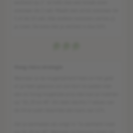
eenheid op 2". Je hebt dan een break-even
wanneer de 2 valt. Maakt een winst wanneer de
5 of de 10 valt. Alle andere nummers verlies jij
je inzet. De kans dat je verliest is dus 52%.
Hoog risico strategie
Wanneer je de mogelijkheid hebt en het geld
of je hebt gewoon zin om kort te spelen met
een zo hoog mogelijke prijs dan kan je inzetten
op "
10, 20 en 40
". Dit dekt slechts 7 vakjes van
de 54 en pakt daarmee een kans van 12%.
Zet je eenheden als volgt in: "1x eenheid inzet
op 10, 20 en 40". Wanneer je hiervoor kiest zal