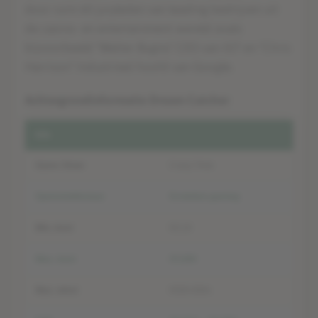
door ruim 60 juryleden van leading bedrijven uit
de casino- en entertainment wereld zoals
bijvoorbeeld "Walter Bugno" CEO van IGT en "Chris
Harrison" Industrieel hoofd van Google.
Achtergrondinformatie Dream Catcher
Info
Game Show
Crazy Time
Spelontwikkelaar
Evolution gaming
Min. inzet
€0,10
Max. inzet
€5.000
Max. winst
€500.000x