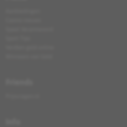
Aanbiedingen
Casino nieuws
Speel Verantwoord
Sport Tips
Verdien geld online
Winnaars van Geld
Friends
Prijsvragen.nl
Info