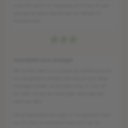
bankroll neemt of langzaam af of toe. Al naar
gelang het geluk dat je met het Wheel of
Fortune hebt.
Gemiddeld risico strategie
Wil je iets meer risico lopen op verlies en kans
op iets grotere winsten dan kan je voor deze
strategie kiezen. Je zet dan in op "
2, 5 en 10
".
Dit dekt 26 van de 54 en pakt daarmee een
kans van 48%.
Zet je eenheden als volgt in: "1x eenheid inzet
op 10", dan "1x eenheid inzet op 5" en "2x