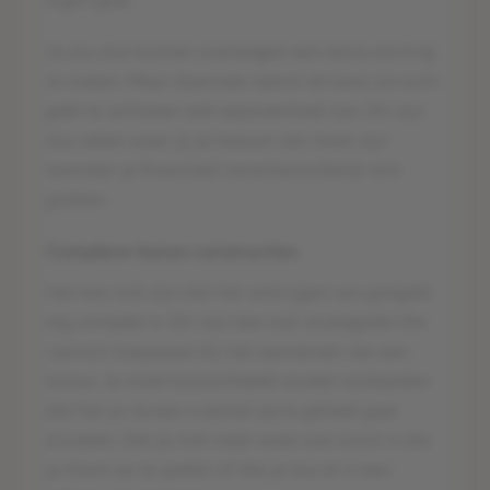
Je zou dus kunnen overwegen een extra storting
te maken. Maar daarmee neemt de kans om echt
geld te verliezen wel exponentieel toe. Dit zijn
dus zaken waar jij je bewust van moet zijn
wanneer je financieel verantwoordelijk wilt
gokken.
Complexe bonus constructies
Het kan ook zijn dat het verkrijgen van gokgeld
erg complex is. Dit zijn dan ook strategieën die
casino's toepassen bij het aannemen van een
bonus. Je moet bijvoorbeeld zoveel rondspelen
dat het je na een x-aantal spins geheel gaat
duizelen. Dat je niet meer weet wat winst is dat
je dient op te spelen of dat je dus al in een