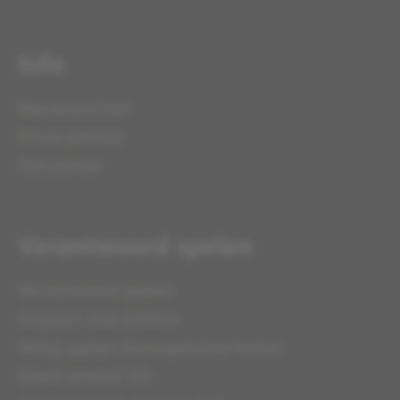
Info
Nieuwsarchief
Privacybeleid
Disclaimer
Verantwoord spelen
Verantwoord spelen
Stoppen met Gokken
Veilig spelen Kansspelautoriteiten
Speel bewust 18+