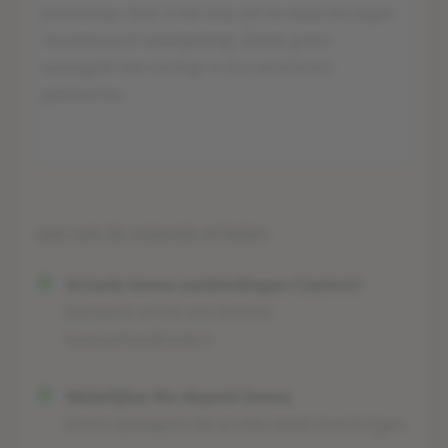
promoties. Ook is het wijs stil te staan bij eigen
verantwoord speelgedrag. Zodat gratis
speelgeld niet eindigt in dus exorbitant
geldverlies.
Lees ook de volgende artikelen:
Actuele bonus aanbiedingen Casino's!
Nieuwste acties van diverse
kansspelaanbieders
Wekelijkse No-deposit bonus
Gratis speelgeld dat je elke week kunt krijgen