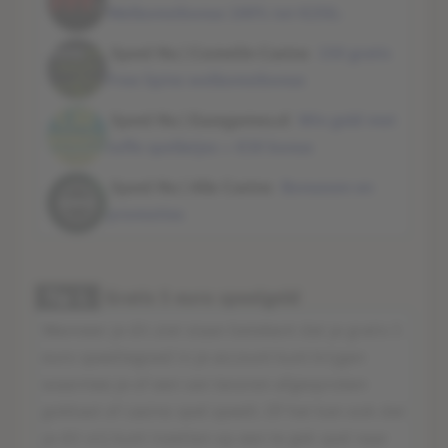
Welkomstbonus 100% tot €250,-
Speel Nu | ComeOn Casino
150 gratis
Free Spins welkomstbonus
Speel Nu | Eazegames.nl
Win geld met
toffe spelletjes + €30 bonus
Speel Nu | Alle Casino
Bonussen en
promoties
Tip 1.
Gratis 5 euro speelgeld
Wanneer je dit ziet staan betekent dat je gratis 5
euro speeltegoed in je account kunt krijgen
waarmee je of een van tevoren afgesproken
gokkast of casino spel speelt. Of het kan ook dat
je dit vrij kunt inzetten op een te gek spel naar