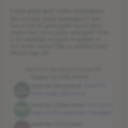
5 euro gratis geld casino speeltegoed
Wat is 5 euro gratis speeltegoed? Wat
kan je met dit gratis geld? Kan je winst
maken met 5 euro gratis speelgeld? Waar
is het mogelijk om gratis te gokken in
een online casino? Zijn er nadelen? Geld
Winnen legt uit!
Check hier alle casino bonussen 24+
Toppers op Geld winnen
Speel Nu | Onecasino.nl
Gratis €10
bonus zonder geld storten
Speel Nu | Unibet Casino
Stort €25 en
krijg extra €50 gratis spins / speelgeld-
Speel Nu | 777.nl Casino