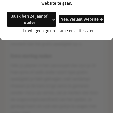
website te gaan.
risicoloos spelen, geen storting maken en spellen
testen zonder eigen geld op te maken. Maar dat
Ja, ik ben 24 jaar of
is helaas niet helemaal waar. Want er is een
Nee, verlaat website
ouder
reden dat casino's dit gratis weggeven. Ze hopen
namelijk onder andere dat jij een positieve
Ik wil geen gok reclame en acties zien
beleving hebt en doorgaat met spelen op het
moment dat het gratis speelgeld op is.
Extra storting maken
Heb jij plezier in het casinospel dan zijn je 10
free spins of welk ander soort type gratis
speelgeld je hebt gekregen, snel verdampt.
Hoewel je de kans krijgt extra te genieten
zonder risico op verlies, zal je merken dat door
de ongecompliceerdheid van het spelen. Je
geneigd bent om ook een gokje te wagen met
eigen geld.